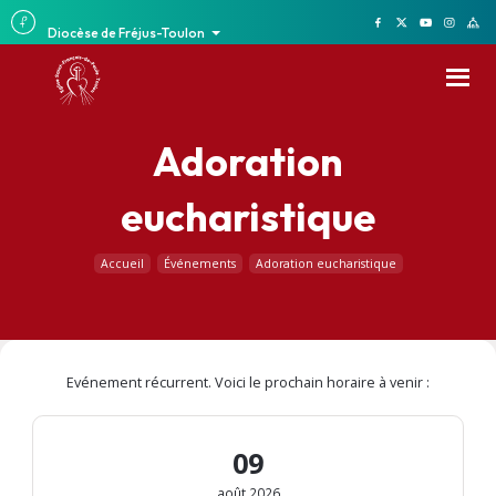
Diocèse de Fréjus-Toulon
Adoration
eucharistique
Accueil
Événements
Adoration eucharistique
Evénement récurrent. Voici le prochain horaire à venir :
09
août 2026