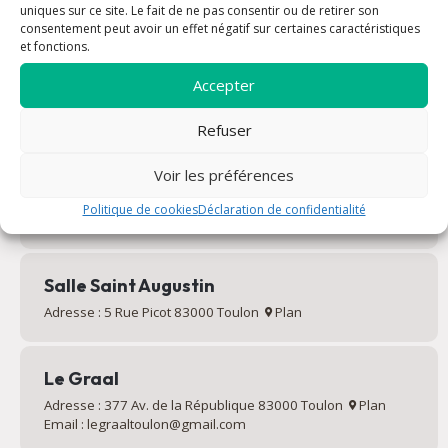
uniques sur ce site. Le fait de ne pas consentir ou de retirer son
consentement peut avoir un effet négatif sur certaines caractéristiques
et fonctions.
Maison Charles de Foucauld
Accepter
Secrétariat paroissial
Adresse : 27 Rue Augustin Daumas 83000 Toulon
Plan
Email : contact@saintfrancoisdepaule.org
Refuser
Voir les préférences
Maison paroissiale
Politique de cookies
Déclaration de confidentialité
Adresse : 104 Cr Lafayette 83000 Toulon
Plan
Salle Saint Augustin
Adresse : 5 Rue Picot 83000 Toulon
Plan
Le Graal
Adresse : 377 Av. de la République 83000 Toulon
Plan
Email : legraaltoulon@gmail.com