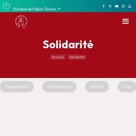
Diocèse de Fréjus-Toulon
Solidarité
Accueil
Solidarité
Propositions
Événements
Articles
Tout