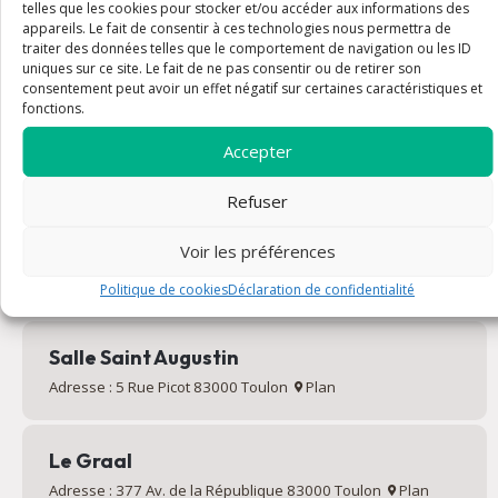
Salles saint Joseph
telles que les cookies pour stocker et/ou accéder aux informations des
appareils. Le fait de consentir à ces technologies nous permettra de
Adresse : 118 Rue des Fils Blancard 83000 Toulon
Plan
traiter des données telles que le comportement de navigation ou les ID
uniques sur ce site. Le fait de ne pas consentir ou de retirer son
consentement peut avoir un effet négatif sur certaines caractéristiques et
Maison Charles de Foucauld
fonctions.
Secrétariat paroissial
Accepter
Adresse : 27 Rue Augustin Daumas 83000 Toulon
Plan
Email : contact@saintfrancoisdepaule.org
Refuser
Voir les préférences
Maison paroissiale
Adresse : 104 Cr Lafayette 83000 Toulon
Plan
Politique de cookies
Déclaration de confidentialité
Salle Saint Augustin
Adresse : 5 Rue Picot 83000 Toulon
Plan
Le Graal
Adresse : 377 Av. de la République 83000 Toulon
Plan