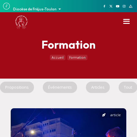
Diocèse de Fréjus-Toulon
Formation
Accueil
Formation
Propositions
Événements
Articles
Tout
article