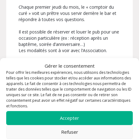
Chaque premier jeudi du mois, le « comptoir du
curé » voit un prêtre vous servir derrière le bar et
répondre à toutes vos questions.
Il est possible de réserver et louer le pub pour une
occasion particulière (ex : réception après un
baptême, soirée d’anniversaire…)
Les modalités sont à voir avec l’Association.
Facebook: @publegraal / Instagram:
Gérer le consentement
@legraaltoulon
Pour offrir les meilleures expériences, nous utilisons des technologies
Mail : legraaltoulon@gmail.com
telles que les cookies pour stocker et/ou accéder aux informations des
appareils. Le fait de consentir à ces technologies nous permettra de
traiter des données telles que le comportement de navigation ou les ID
INFORMATIONS PRATIQUES
uniques sur ce site. Le fait de ne pas consentir ou de retirer son
consentement peut avoir un effet négatif sur certaines caractéristiques
et fonctions.
Contact :
Pierre de la Taille
Email :
legraaltoulon@gmail.com
Accepter
Téléphone :
06 69 56 37 43
Refuser