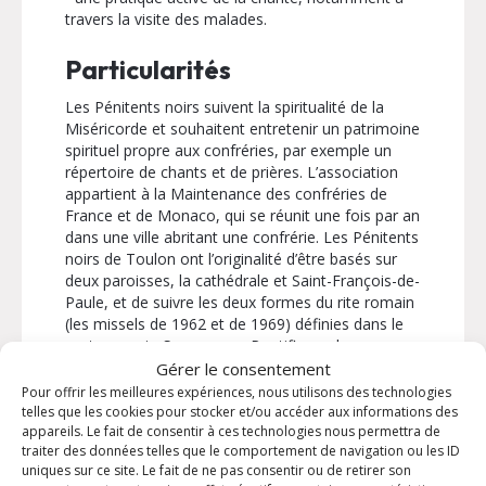
travers la visite des malades.
Particularités
Les Pénitents noirs suivent la spiritualité de la
Miséricorde et souhaitent entretenir un patrimoine
spirituel propre aux confréries, par exemple un
répertoire de chants et de prières. L’association
appartient à la Maintenance des confréries de
France et de Monaco, qui se réunit une fois par an
dans une ville abritant une confrérie. Les Pénitents
noirs de Toulon ont l’originalité d’être basés sur
deux paroisses, la cathédrale et Saint-François-de-
Paule, et de suivre les deux formes du rite romain
(les missels de 1962 et de 1969) définies dans le
motu proprio Summorum Pontificum du pape
Benoît XVI.
Gérer le consentement
Pour offrir les meilleures expériences, nous utilisons des technologies
Il est possible de demander à assister à une ou
telles que les cookies pour stocker et/ou accéder aux informations des
appareils. Le fait de consentir à ces technologies nous permettra de
plusieurs réunions pour découvrir la confrérie. Un
traiter des données telles que le comportement de navigation ou les ID
livret historique et spirituel est également
uniques sur ce site. Le fait de ne pas consentir ou de retirer son
disponible. Le postulant qui accepte de suivre