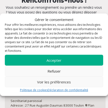
Rencontrons-nous !
Vous souhaitez un renseignement ou prendre un rendez-vous
? Vous vous posez des questions ou vous désirez déposer
une intention de prière ? Contactez la paroisse Saint François
Gérer le consentement
de Paule.
Pour offrir les meilleures expériences, nous utilisons des technologies
telles que les cookies pour stocker et/ou accéder aux informations des
appareils. Le fait de consentir à ces technologies nous permettra de
traiter des données telles que le comportement de navigation ou les ID
uniques sur ce site. Le fait de ne pas consentir ou de retirer son
consentement peut avoir un effet négatif sur certaines caractéristiques
Eglise Saint François de Paule
et fonctions.
Adresse : Place Louis Blanc 83000 Toulon
Plan
Accepter
Refuser
Salles saint Joseph
Adresse : 118 Rue des Fils Blancard 83000 Toulon
Plan
Voir les préférences
Politique de cookies
Déclaration de confidentialité
Maison Charles de Foucauld
Secrétariat paroissial
Adresse : 27 Rue Augustin Daumas 83000 Toulon
Plan