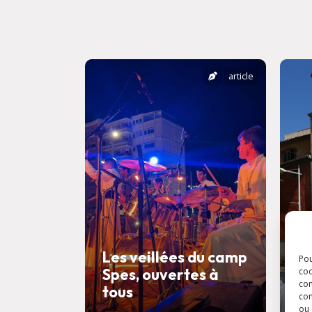
article
Les veillées du camp
Pou
Spes, ouvertes à
F
coo
con
tous
l
com
ou 