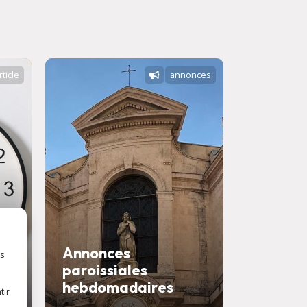
rticle
annonces
Annonces
es
paroissiales
Savons
hebdomadaires
confess
tir