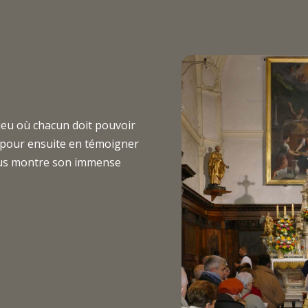
lieu où chacun doit pouvoir
 pour ensuite en témoigner
vous montre son immense