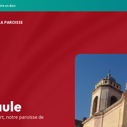
ire un don
LA PAROISSE
aule
rt, notre paroisse de