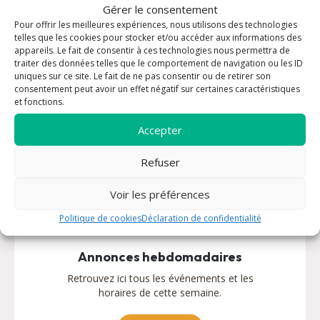
Gérer le consentement
Vous êtes nouveau
Pour offrir les meilleures expériences, nous utilisons des technologies
telles que les cookies pour stocker et/ou accéder aux informations des
Nous sommes très heureux de vous accueillir.
appareils. Le fait de consentir à ces technologies nous permettra de
Le Seigneur vous attend !
traiter des données telles que le comportement de navigation ou les ID
uniques sur ce site. Le fait de ne pas consentir ou de retirer son
consentement peut avoir un effet négatif sur certaines caractéristiques
Découvrir
et fonctions.
Accepter
Refuser
Voir les préférences
Politique de cookies
Déclaration de confidentialité
Annonces hebdomadaires
Retrouvez ici tous les événements et les
horaires de cette semaine.