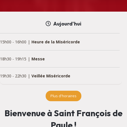
Aujourd'hui
15h00
-
16h00
Heure de la Miséricorde
18h30
-
19h15
Messe
19h30
-
22h30
Veillée Miséricorde
Plus d'horaires
Bienvenue à Saint François de
Paule !