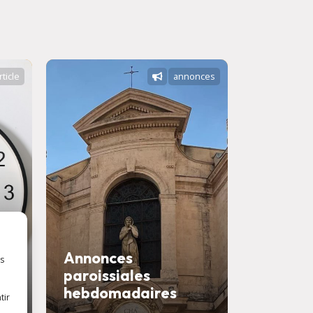
rticle
annonces
Annonces
es
paroissiales
Savons
hebdomadaires
confess
tir