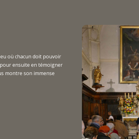
lieu où chacun doit pouvoir
 pour ensuite en témoigner
vous montre son immense