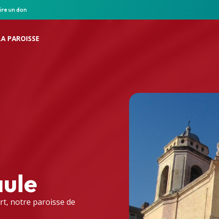
ire un don
LA PAROISSE
aule
rt, notre paroisse de