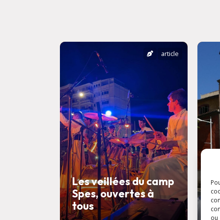
article
Les veillées du camp
Pou
Spes, ouvertes à
F
coo
con
tous
l
com
ou 