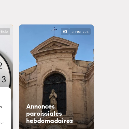
rticle
annonces
Annonces
es
paroissiales
Savons
hebdomadaires
confess
tir