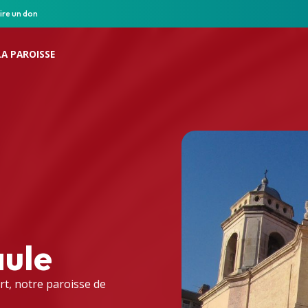
ire un don
LA PAROISSE
aule
rt, notre paroisse de