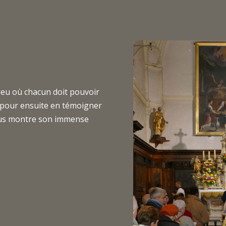
lieu où chacun doit pouvoir
 pour ensuite en témoigner
vous montre son immense