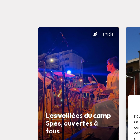
article
Les veillées du camp
Pou
Spes, ouvertes à
F
coo
con
tous
l
com
ou 