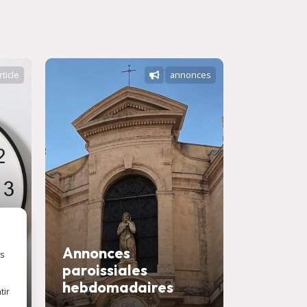
rticle
annonces
Annonces
es
paroissiales
Savons
hebdomadaires
confess
tir