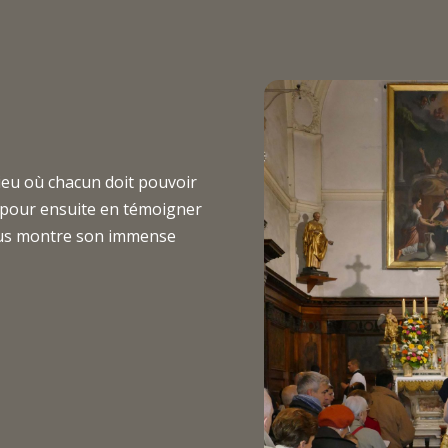
lieu où chacun doit pouvoir
 pour ensuite en témoigner
vous montre son immense