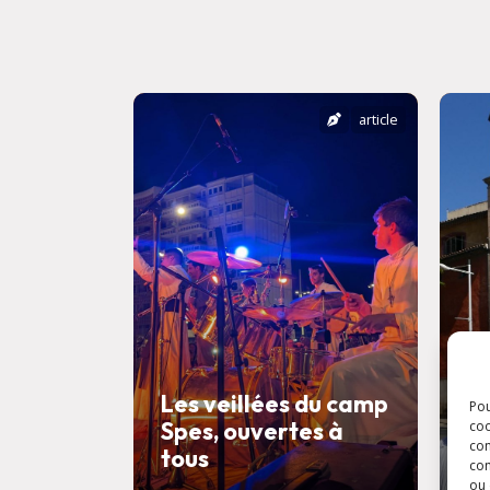
article
Les veillées du camp
Pou
Spes, ouvertes à
F
coo
con
tous
l
com
ou 