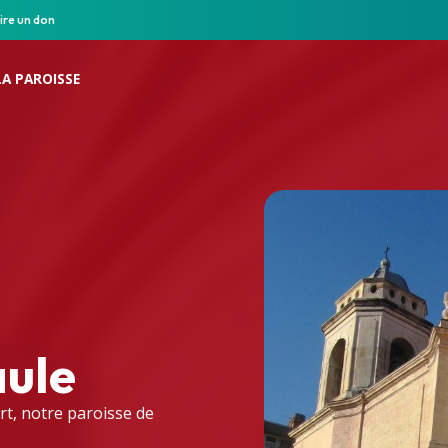
ire un don
LA PAROISSE
aule
rt, notre paroisse de