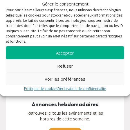
Gérer le consentement
Vous êtes nouveau
Pour offrir les meilleures expériences, nous utilisons des technologies
telles que les cookies pour stocker et/ou accéder aux informations des
Nous sommes très heureux de vous accueillir.
appareils. Le fait de consentir à ces technologies nous permettra de
Le Seigneur vous attend !
traiter des données telles que le comportement de navigation ou les ID
uniques sur ce site. Le fait de ne pas consentir ou de retirer son
consentement peut avoir un effet négatif sur certaines caractéristiques
Découvrir
et fonctions.
Accepter
Refuser
Voir les préférences
Politique de cookies
Déclaration de confidentialité
Annonces hebdomadaires
Retrouvez ici tous les événements et les
horaires de cette semaine.