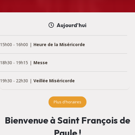
Aujourd'hui
15h00
-
16h00
Heure de la Miséricorde
18h30
-
19h15
Messe
19h30
-
22h30
Veillée Miséricorde
Plus d'horaires
Bienvenue à Saint François de
Paule !