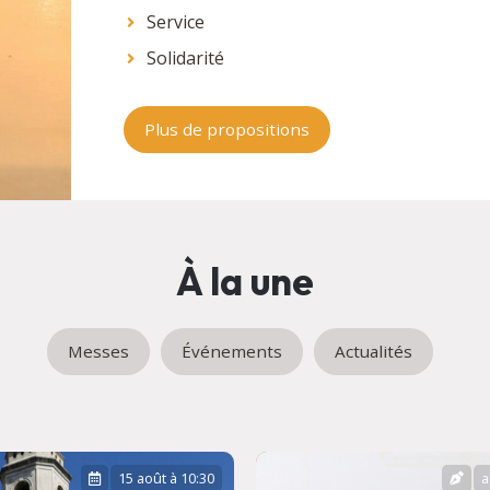
Service
Solidarité
Plus de propositions
À la une
Messes
Événements
Actualités
15 août à 10:30
a