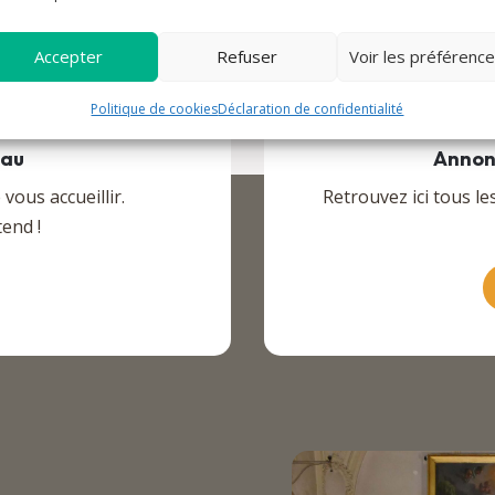
Accepter
Refuser
Voir les préférenc
Politique de cookies
Déclaration de confidentialité
eau
Annon
ous accueillir.
Retrouvez ici tous le
end !