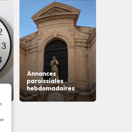
Annonces
paroissiales
Savons
hebdomadaires
confess
es
tir