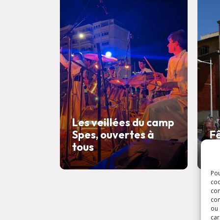
Les veillées du camp
Spes, ouvertes à
F
tous
l
Pou
coo
con
com
ou 
car