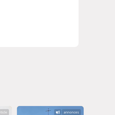
rticle
annonces