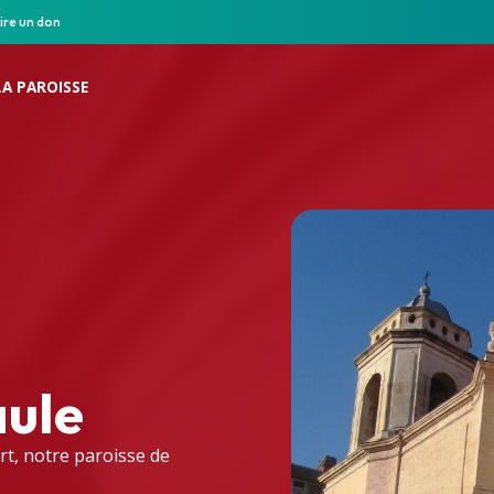
ire un don
LA PAROISSE
aule
rt, notre paroisse de