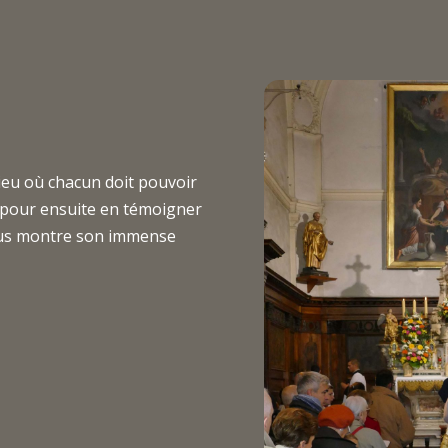
lieu où chacun doit pouvoir
 pour ensuite en témoigner
vous montre son immense