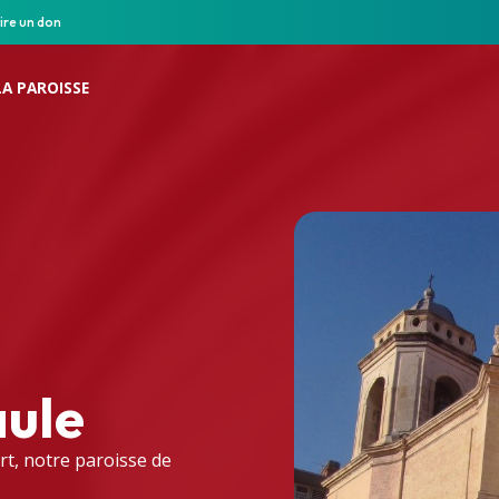
ire un don
LA PAROISSE
aule
rt, notre paroisse de