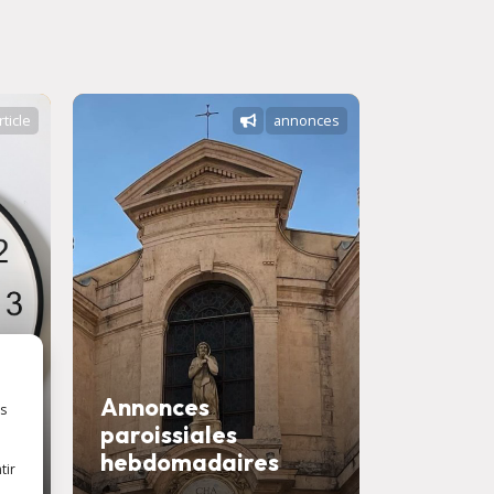
rticle
annonces
Annonces
es
paroissiales
Savons
hebdomadaires
confess
tir