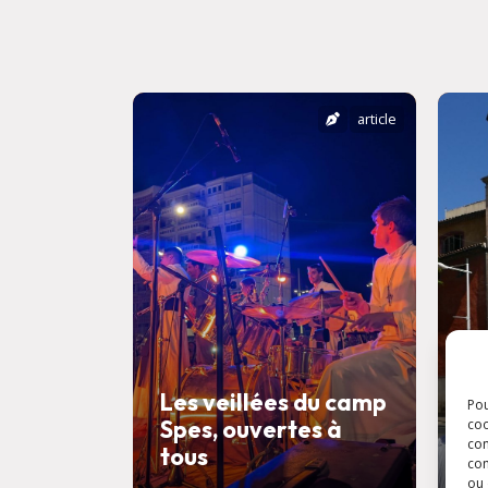
article
Les veillées du camp
Pou
Spes, ouvertes à
F
coo
con
tous
l
com
ou 