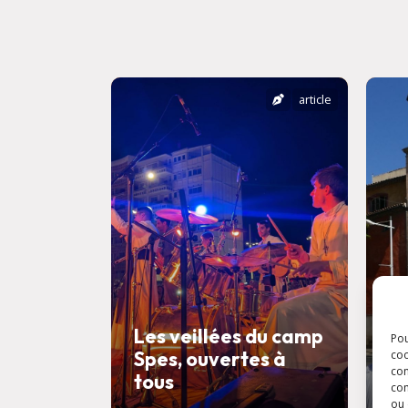
article
Les veillées du camp
Pou
Spes, ouvertes à
F
coo
con
tous
l
com
ou 