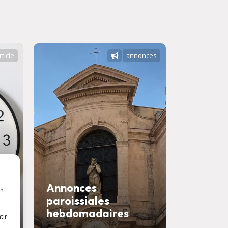
rticle
annonces
Annonces
es
paroissiales
Savons
hebdomadaires
confess
tir