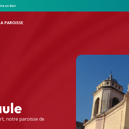
ire un don
LA PAROISSE
aule
rt, notre paroisse de