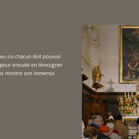
lieu où chacun doit pouvoir
 pour ensuite en témoigner
vous montre son immense